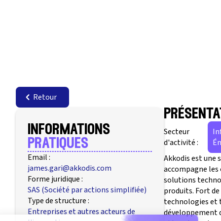
Retour
présenta
informations
Secteur
In
pratiques
d'activité :
Én
Email :
Akkodis est une s
james.gari@akkodis.com
accompagne les o
Forme juridique :
solutions techno
SAS (Société par actions simplifiée)
produits. Fort de
Type de structure :
technologies et t
Entreprises et autres acteurs de
développement de