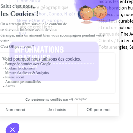
l'innovation
aidons les entrep
Converture géographique :
collaboration hu
Angola, Gabon, Congo, Nigéria,
d'exécution, nou
Moyen-Orient, Europe,
résultats durable
Date de création :
structure autour 
1992
marque de The A
Clients / Partena
Totalenergies, S
informations
pratiques
Jâmes
GARI
0559026901