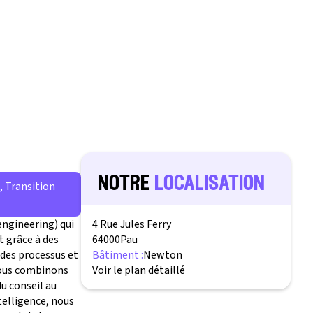
notre
localisation
, Transition
engineering) qui
4 Rue Jules Ferry
 grâce à des
64000
Pau
des processus et
Bâtiment :
Newton
 nous combinons
Voir le plan détaillé
du conseil au
telligence, nous