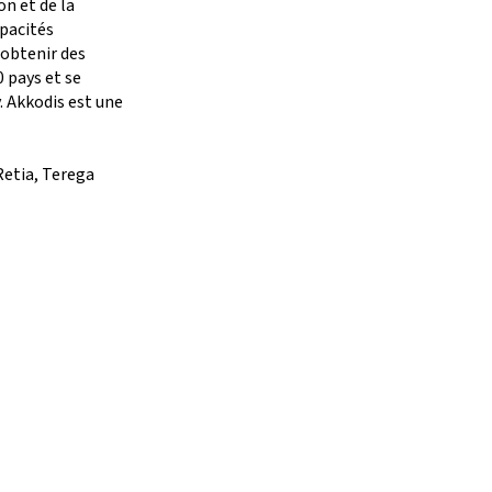
on et de la
apacités
 obtenir des
0 pays et se
. Akkodis est une
Retia, Terega