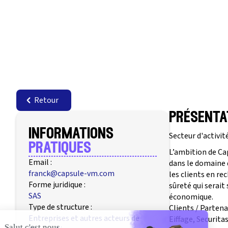
Retour
présenta
informations
Secteur d'activité
pratiques
L’ambition de Ca
Email :
dans le domaine d
franck@capsule-vm.com
les clients en re
Forme juridique :
sûreté qui serai
SAS
économique.
Type de structure :
Clients / Partena
Entreprises et autres acteurs de
Eiffage, Securita