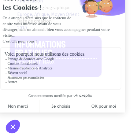
l'innovation
Converture géographique :
Europe, Afrique, Moyen Orient
Date de création :
2019
informations
pratiques
Franck
MARTINAUX
0979500419