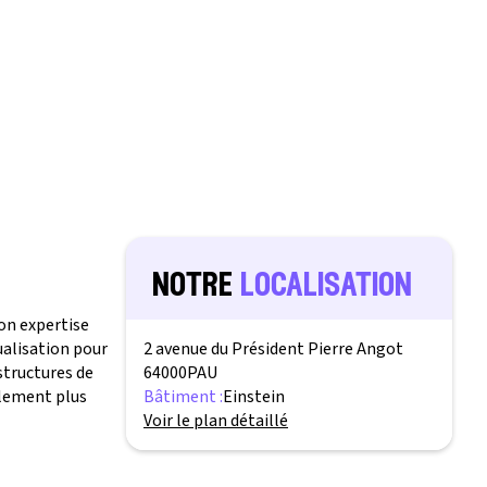
notre
localisation
on expertise
ualisation pour
2 avenue du Président Pierre Angot
structures de
64000
PAU
alement plus
Bâtiment :
Einstein
Voir le plan détaillé