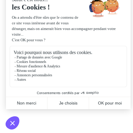
l'innovation
Converture géographique :
France
Date de création :
2021
Jérôme
PORFIRIO
0787337300