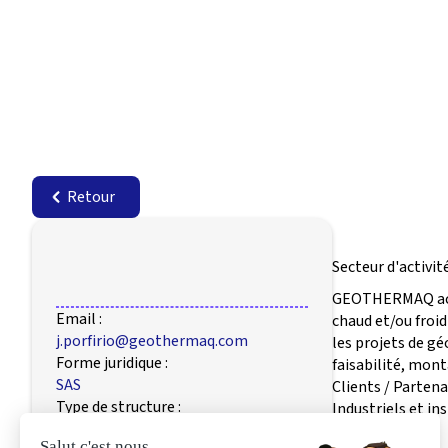
Retour
Secteur d'activité
GEOTHERMAQ accom
Email :
chaud et/ou fro
j.porfirio@geothermaq.com
les projets de gé
Forme juridique :
faisabilité, mont
SAS
Clients / Partena
Type de structure :
Industriels et in
Entreprises et autres acteurs de