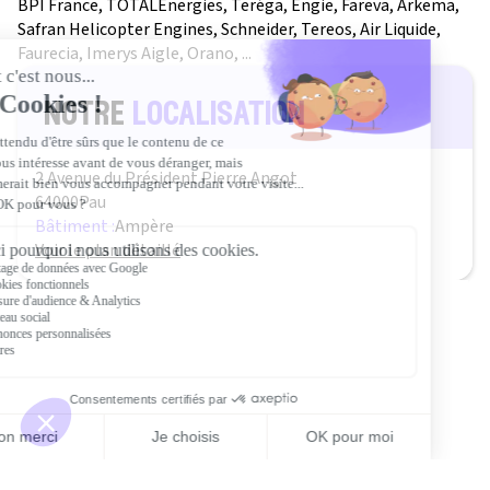
BPI France, TOTALEnergies, Teréga, Engie, Fareva, Arkema,
Safran Helicopter Engines, Schneider, Tereos, Air Liquide,
Faurecia, Imerys Aigle, Orano, ...
notre
localisation
2 Avenue du Président Pierre Angot
64000
Pau
Bâtiment :
Ampère
Voir le plan détaillé