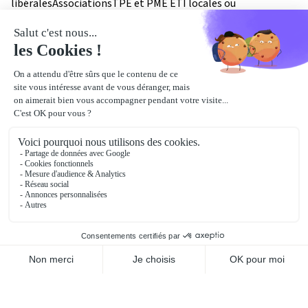
libéralesAssociationsTPE et PME ETI locales ou
régionalesFiliales de groupes internationaux
notre
localisation
4 Boulevard Lucien Favre
64000
Pau
Bâtiment :
Immeuble Poincaré
Voir le plan détaillé