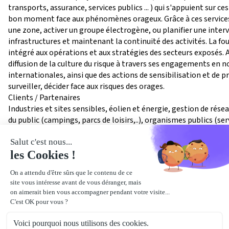
transports, assurance, services publics ... ) qui s'appuient sur c
bon moment face aux phénomènes orageux. Grâce à ces services,
une zone, activer un groupe électrogène, ou planifier une interv
infrastructures et maintenant la continuité des activités. La f
intégré aux opérations et aux stratégies des secteurs exposés. Au
diffusion de la culture du risque à travers ses engagements en n
internationales, ainsi que des actions de sensibilisation et de 
surveiller, décider face aux risques des orages.
Clients / Partenaires
Industries et sites sensibles, éolien et énergie, gestion de rése
du public (campings, parcs de loisirs,..), organismes publics (se
aéronautique,...), assureurs et experts...
notre
localisation
11 boulevard Lucien Favre
64000
Pau
Bâtiment :
Marie Curie
Voir le plan détaillé