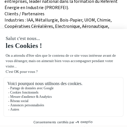
entreprises, leader national dans la formation du Référent
Énergie en Industrie (PROREFEI).
Clients / Partenaires
Industries : IAA, Métallurgie, Bois-Papier, UIOM, Chimie,
Coopératives Céréalières, Electronique, Aéronautique,
Imprimeries, Blanchisseries, ...
notre
localisation
2 Avenue du Président Pierre Angot
64000
Pau
Bâtiment :
Berthelot
Voir le plan détaillé