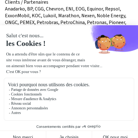
Clients / Partenaires
Anadarko, BP, CGG, Chevron, ENI, EOG, Equinor, Repsol,
ExxonMobil, KOC, Lukoil, Marathon, Nexen, Noble Energy,
ONGC, PEMEX, Petrobras, PetroChina, Petronas, Pioneer,
Santos, Saudi Aramco, Shell, Total, YPF
notre
localisation
2 Avenue du Président Pierre Angot
64000
Pau
Bâtiment :
Lavoisier
Voir le plan détaillé