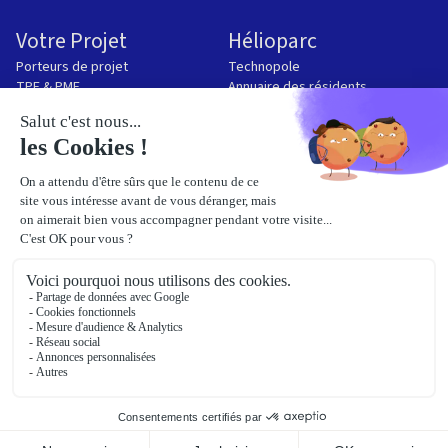
Votre Projet
Hélioparc
Porteurs de projet
Technopole
TPE & PME
Annuaire des résidents
Espace résident
Contact
Se connecter à l'annuaire
Nous contacter
Déclarer un incident
Réservation des salles de réunion
Offre de restauration
Demande de badge
Documents mis à disposition
© Hélioparc 2025
Propulsé par
Studio Créatif Audacieux
Mentions Légales
CGU